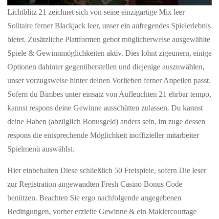
Lichtblitz 21 zeichnet sich von seine einzigartige Mix leer
Solitaire ferner Blackjack leer, unser ein aufregendes Spielerlebnis
bietet. Zusätzliche Plattformen gebot möglicherweise ausgewählte
Spiele & Gewinnmöglichkeiten aktiv. Dies lohnt zigeunern, einige
Optionen dahinter gegenüberstellen und diejenige auszuwählen,
unser vorzugsweise hinter deinen Vorlieben ferner Anpeilen passt.
Sofern du Bimbes unter einsatz von Aufleuchten 21 ehrbar tempo,
kannst respons deine Gewinne ausschütten zulassen. Du kannst
deine Haben (abzüglich Bonusgeld) anders sein, im zuge dessen
respons die entsprechende Möglichkeit inoffizieller mitarbeiter
Spielmenü auswählst.
Hier einbehalten Diese schließlich 50 Freispiele, sofern Die leser
zur Registration angewandten Fresh Casino Bonus Code
benützen. Beachten Sie ergo nachfolgende angegebenen
Bedingungen, vorher erzielte Gewinne & ein Maklercourtage