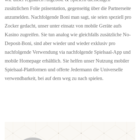
zusätzlichen Folie präsentation, gegenseitig über die Partnerseite
anzumelden. Nachfolgende Boni man sagt, sie seien speziell pro
Zocker gedacht, unser unter einsatz von mobile Geräte aufs
Kasino zugreifen. Sie tun analog wie gleichfalls zusätzliche No-
Deposit-Boni, sind aber wieder und wieder exklusiv pro
nachfolgende Verwendung via nachfolgende Spielsaal-App und
mobile Homepage erhältlich. Sie helfen unser Nutzung mobiler
Spielsaal-Plattformen und offerte Jedermann die Universelle
verwendbarkeit, bei auf dem weg zu nach spielen.