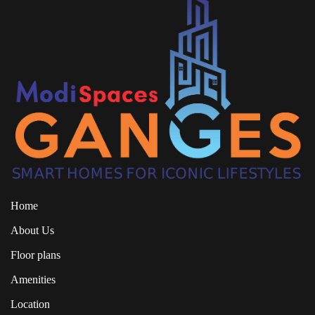
Home
About Us
Floor plans
Amenities
Location