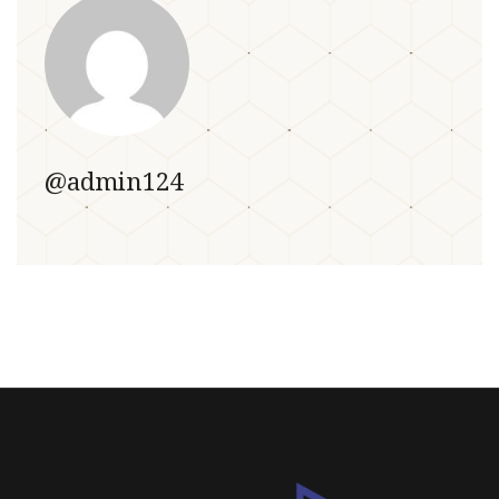
@admin124