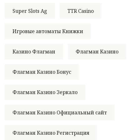
Super Slots Ag
TTR Casino
Игровые автоматы Книжки
Казино Флагман
Флагман Казино
Флагман Казино Бонус
Флагман Казино Зеркало
Флагман Казино Официальный сайт
Флагман Казино Регистрация