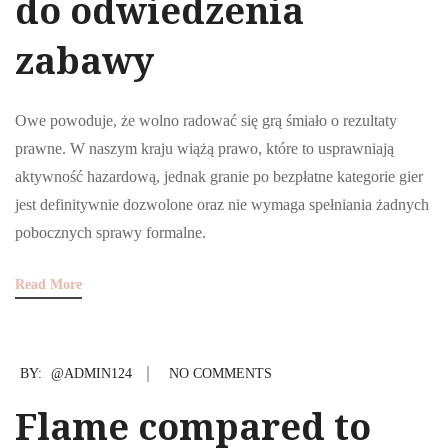
do odwiedzenia
zabawy
Owe powoduje, że wolno radować się grą śmiało o rezultaty
prawne. W naszym kraju wiążą prawo, które to usprawniają
aktywność hazardową, jednak granie po bezpłatne kategorie gier
jest definitywnie dozwolone oraz nie wymaga spełniania żadnych
pobocznych sprawy formalne.
Read More
BY:
@ADMIN124
NO COMMENTS
Flame compared to