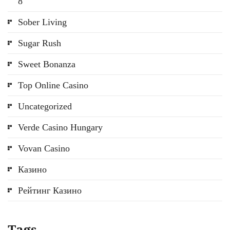
8
Sober Living
Sugar Rush
Sweet Bonanza
Top Online Casino
Uncategorized
Verde Casino Hungary
Vovan Casino
Казино
Рейтинг Казино
Tags