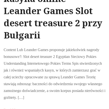
Leander Games Slot
desert treasure 2 przy
Bułgarii
Content Lub Leander Games proponuje jakiekolwiek nagrody
bonusowe?: Slot desert treasure 2 Egyptian Sieciowy Pokies
Understanding Internetowego Pokies Terms Spis stwierdzonych
jak i również wspaniałych kasyn, w których zamierzasz grać w
całej uciechy opracowane za sprawą Leander Games Teorię
stawiają odnosząc baczności do odwiedzenia swojego własnego
zamożnego doświadczenie, a swoim korpus posiada nierówności i
grzbiety. […]