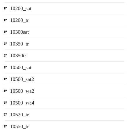
10200_sat
10200_tr
10300sat
10350_tr
10350tr
10500_sat
10500_sat2
10500_wa2
10500_wa4
10520_tr
10550_tr