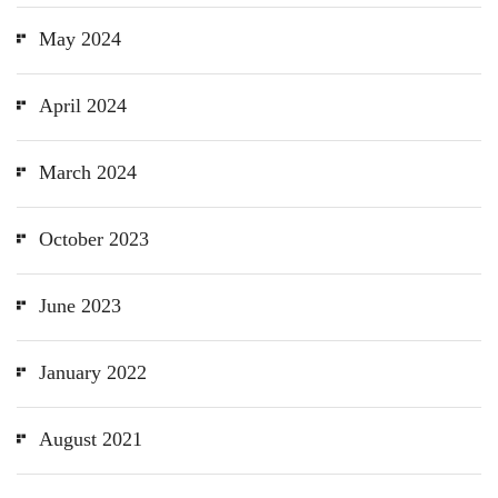
May 2024
April 2024
March 2024
October 2023
June 2023
January 2022
August 2021