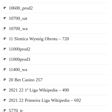
10600_prod2
10700_sat
10700_wa
11 Slottica Wymóg Obrotu – 720
11000prod2
11000prod3
11400_wa
20 Bet Casino 257
2021 22 1ª Liga Wikipedia – 490
2021 22 Primeira Liga Wikipedia – 692
5770_tr