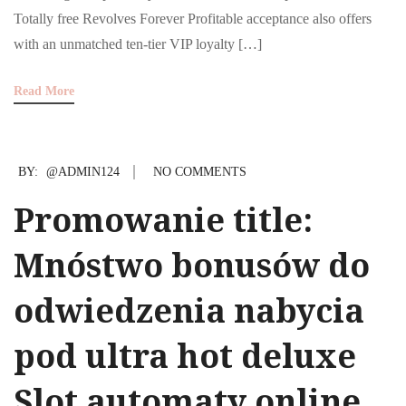
Totally free Revolves Forever Profitable acceptance also offers
with an unmatched ten-tier VIP loyalty […]
Read More
BY:
@ADMIN124
NO COMMENTS
Promowanie title:
Mnóstwo bonusów do
odwiedzenia nabycia
pod ultra hot deluxe
Slot automaty online