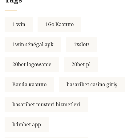
1 win
1Go Казино
1win sénégal apk
1xslots
20bet logowanie
20bet pl
Banda казино
basaribet casino giriş
basaribet musteri hizmetleri
bdmbet app