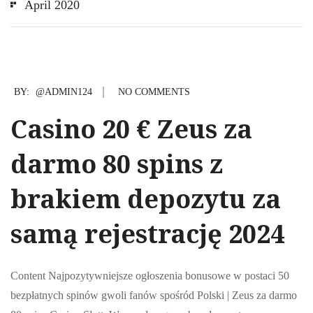
April 2020
BY:
@ADMIN124
NO COMMENTS
Casino 20 € Zeus za
darmo 80 spins z
brakiem depozytu za
samą rejestrację 2024
Content Najpozytywniejsze ogłoszenia bonusowe w postaci 50
bezpłatnych spinów gwoli fanów spośród Polski | Zeus za darmo