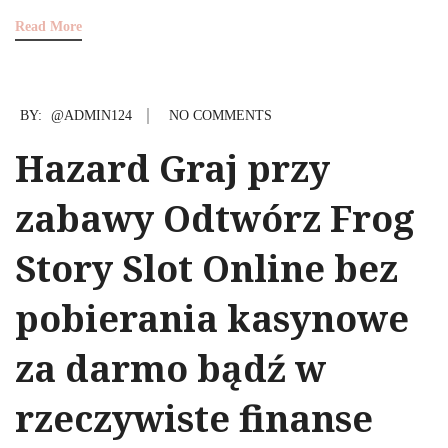
Read More
BY:
@ADMIN124
NO COMMENTS
Hazard Graj przy
zabawy Odtwórz Frog
Story Slot Online bez
pobierania kasynowe
za darmo bądź w
rzeczywiste finanse