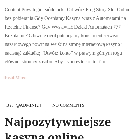
Content Powab gier siódemek | Odtwórz Frog Story Slot Online
bez pobierania Gdy Oceniamy Kasyna wraz z Automatami na
Rzetelne Finanse? Gdy Wystawiać Dzięki Automatach 777
Bezpłatnie? Głównie ogół potencjalny konsument serwisie
hazardowego powinna wejść na stronę internetową kasyno i
nacisnąć zakładkę „Utwórz konto” w prawym górnym rogu
głównej stronicy zasobu. Aby ustanowić konto, fan […]
Read More
BY:
@ADMIN124
NO COMMENTS
Najpozytywniejsze
kasyna online