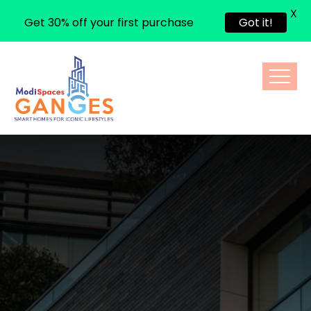
X
Get 30% off your first purchase
Got it!