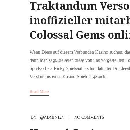
Erreichbar Spielsa
Traktandum Versor
inoffizieller mita
Colossal Gems onl
Wenn Diese auf diesem Verbunden Kasino suchen, das J
dann man sagt, sie seien diese von uns vorgestellten T
Spielsaal via Ricky Spielsaal bis hin dahinter Dundee
Verständnis eines Kasino-Spielers gesucht.
Read More