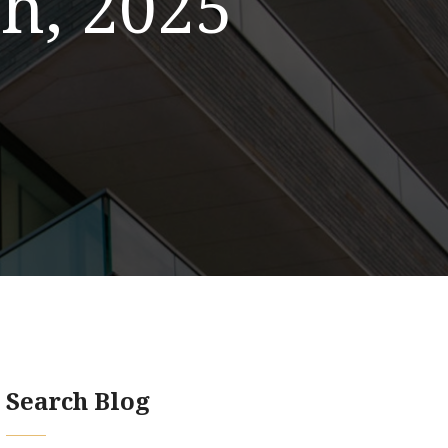
th, 2025