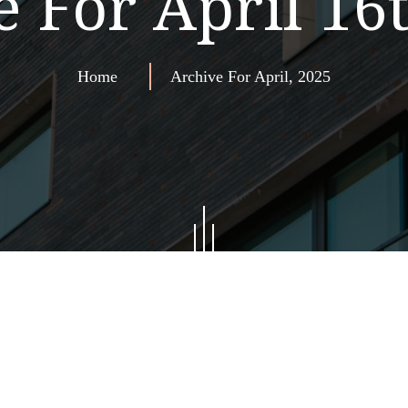
 For April 16
Home
Archive For April, 2025