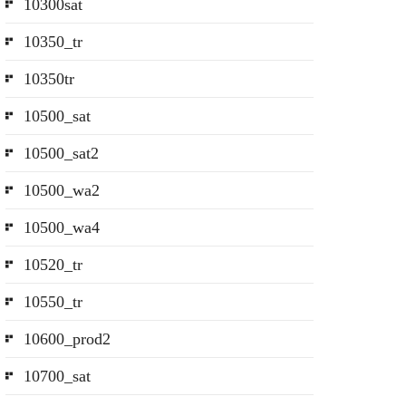
10200_tr
10300sat
10350_tr
10350tr
10500_sat
10500_sat2
10500_wa2
10500_wa4
10520_tr
10550_tr
10600_prod2