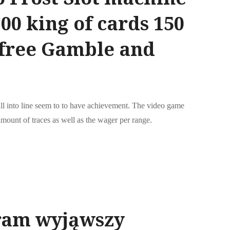
 Frost Slot machine
00 king of cards 150
 free Gamble and
fall into line seem to to have achievement. The video game
amount of traces as well as the wager per range.