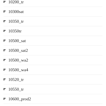
10200_tr
10300sat
10350_tr
10350tr
10500_sat
10500_sat2
10500_wa2
10500_wa4
10520_tr
10550_tr
10600_prod2