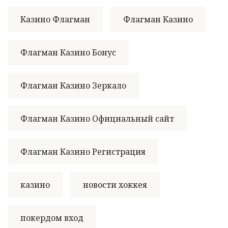
Казино Флагман
Флагман Казино
Флагман Казино Бонус
Флагман Казино Зеркало
Флагман Казино Официальный сайт
Флагман Казино Регистрация
казино
новости хоккея
покердом вход