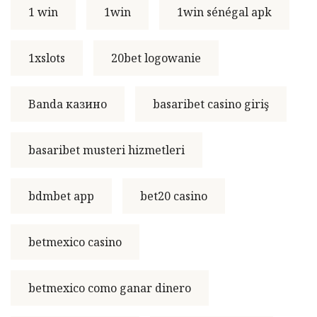
1 win
1win
1win sénégal apk
1xslots
20bet logowanie
Banda казино
basaribet casino giriş
basaribet musteri hizmetleri
bdmbet app
bet20 casino
betmexico casino
betmexico como ganar dinero