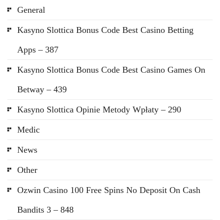
General
Kasyno Slottica Bonus Code Best Casino Betting
Apps – 387
Kasyno Slottica Bonus Code Best Casino Games On
Betway – 439
Kasyno Slottica Opinie Metody Wpłaty – 290
Medic
News
Other
Ozwin Casino 100 Free Spins No Deposit On Cash
Bandits 3 – 848