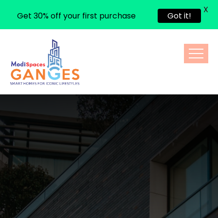
X
Get 30% off your first purchase
Got it!