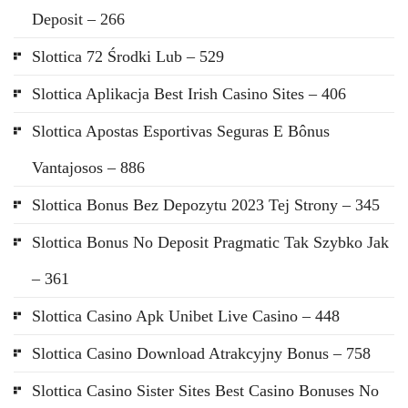
Deposit – 266
Slottica 72 Środki Lub – 529
Slottica Aplikacja Best Irish Casino Sites – 406
Slottica Apostas Esportivas Seguras E Bônus
Vantajosos – 886
Slottica Bonus Bez Depozytu 2023 Tej Strony – 345
Slottica Bonus No Deposit Pragmatic Tak Szybko Jak
– 361
Slottica Casino Apk Unibet Live Casino – 448
Slottica Casino Download Atrakcyjny Bonus – 758
Slottica Casino Sister Sites Best Casino Bonuses No