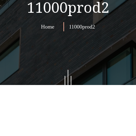
11000prod2
Home
11000prod2