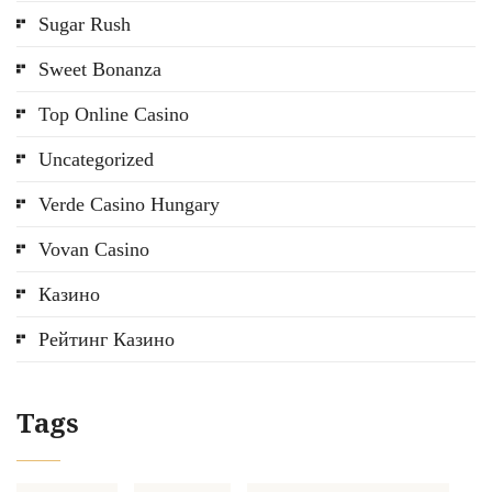
Sugar Rush
Sweet Bonanza
Top Online Casino
Uncategorized
Verde Casino Hungary
Vovan Casino
Казино
Рейтинг Казино
Tags