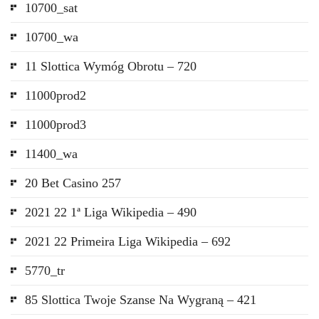
10700_sat
10700_wa
11 Slottica Wymóg Obrotu – 720
11000prod2
11000prod3
11400_wa
20 Bet Casino 257
2021 22 1ª Liga Wikipedia – 490
2021 22 Primeira Liga Wikipedia – 692
5770_tr
85 Slottica Twoje Szanse Na Wygraną – 421