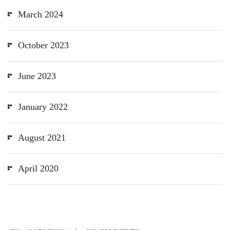
March 2024
October 2023
June 2023
January 2022
August 2021
April 2020