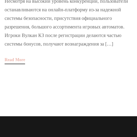
Несмотря на высокий уровень конкуренции, пользователи
останавливаются на онлайн-платформу из-за надежной
системы безопасности, присутствия официального
разрешения, большого ассортимента игровых автоматов.
Игроки Вулкан КЗ после регистрации делаются частью
системы бонусов, получают вознаграждения за […]
Read More