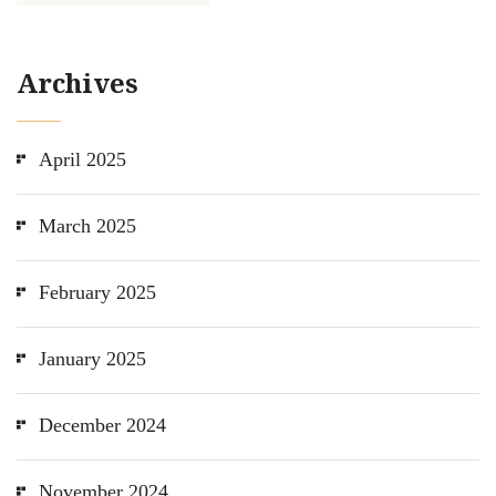
Archives
April 2025
March 2025
February 2025
January 2025
December 2024
November 2024