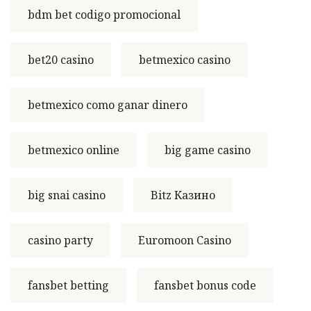
bdm bet codigo promocional
bet20 casino
betmexico casino
betmexico como ganar dinero
betmexico online
big game casino
big snai casino
Bitz Казино
casino party
Euromoon Casino
fansbet betting
fansbet bonus code