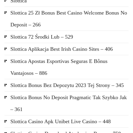
Slottica
Slottica 25 Zł Bonus Best Casino Welcome Bonus No
Deposit – 266
Slottica 72 Środki Lub – 529
Slottica Aplikacja Best Irish Casino Sites – 406
Slottica Apostas Esportivas Seguras E Bônus
Vantajosos – 886
Slottica Bonus Bez Depozytu 2023 Tej Strony – 345
Slottica Bonus No Deposit Pragmatic Tak Szybko Jak
– 361
Slottica Casino Apk Unibet Live Casino – 448