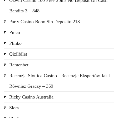
Ozwin Casino 100 Free Spins No Deposit On Cash
Bandits 3 – 848
Party Casino Bono Sin Deposito 218
Pinco
Plinko
Qizilbilet
Ramenbet
Recenzja Slottica Casino I Recenzje Ekspertów Jak I
Również Graczy – 359
Ricky Casino Australia
Slots