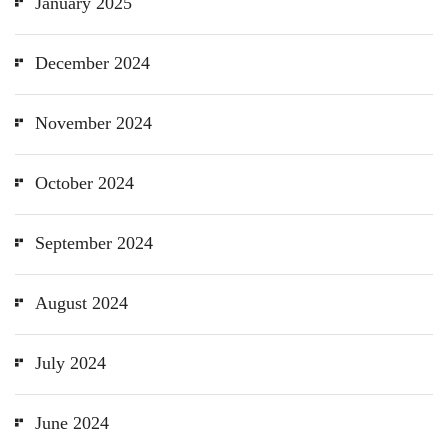
January 2025
December 2024
November 2024
October 2024
September 2024
August 2024
July 2024
June 2024