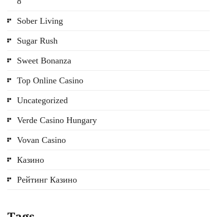
8
Sober Living
Sugar Rush
Sweet Bonanza
Top Online Casino
Uncategorized
Verde Casino Hungary
Vovan Casino
Казино
Рейтинг Казино
Tags