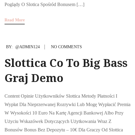
Poglądy O Slotica Spośród Bonusem […]
Read More
BY:
@ADMIN124
NO COMMENTS
Slottica Co To Big Bass
Graj Demo
Content Opinie Użytkowników Slottica Metody Płatności I
Wypłat Dla Nieprzerwanej Rozrywki Lub Mogę Wypłacić Premia
W Wysokości 10 Euro Na Kartę Agencji Bankowej Albo Przy
Użyciu Wskazówek Dotyczących Użytkowania Wraz Z
Bonusów Воnus Bеz Dероzуtu – 10€ Dlа Grасzу Оd Slоttіса