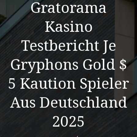
Gratorama
Kasino
Testbericht Je
Gryphons Gold $
5 Kaution Spieler
Aus Deutschland
2025