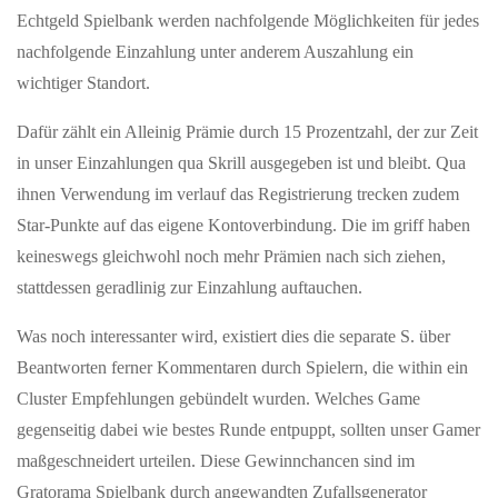
Echtgeld Spielbank werden nachfolgende Möglichkeiten für jedes
nachfolgende Einzahlung unter anderem Auszahlung ein
wichtiger Standort.
Dafür zählt ein Alleinig Prämie durch 15 Prozentzahl, der zur Zeit
in unser Einzahlungen qua Skrill ausgegeben ist und bleibt. Qua
ihnen Verwendung im verlauf das Registrierung trecken zudem
Star-Punkte auf das eigene Kontoverbindung. Die im griff haben
keineswegs gleichwohl noch mehr Prämien nach sich ziehen,
stattdessen geradlinig zur Einzahlung auftauchen.
Was noch interessanter wird, existiert dies die separate S. über
Beantworten ferner Kommentaren durch Spielern, die within ein
Cluster Empfehlungen gebündelt wurden. Welches Game
gegenseitig dabei wie bestes Runde entpuppt, sollten unser Gamer
maßgeschneidert urteilen. Diese Gewinnchancen sind im
Gratorama Spielbank durch angewandten Zufallsgenerator