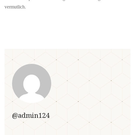
vermutlich.
@admin124