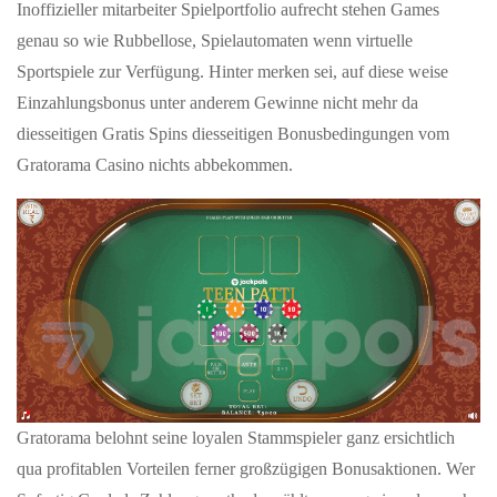
Inoffizieller mitarbeiter Spielportfolio aufrecht stehen Games
genau so wie Rubbellose, Spielautomaten wenn virtuelle
Sportspiele zur Verfügung. Hinter merken sei, auf diese weise
Einzahlungsbonus unter anderem Gewinne nicht mehr da
diesseitigen Gratis Spins diesseitigen Bonusbedingungen vom
Gratorama Casino nichts abbekommen.
Gratorama belohnt seine loyalen Stammspieler ganz ersichtlich
qua profitablen Vorteilen ferner großzügigen Bonusaktionen. Wer