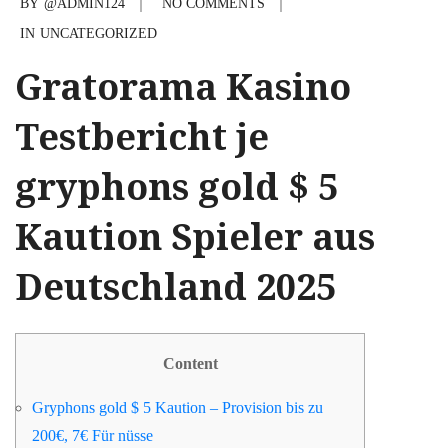
BY
@ADMIN124
NO COMMENTS
IN
UNCATEGORIZED
Gratorama Kasino
Testbericht je
gryphons gold $ 5
Kaution Spieler aus
Deutschland 2025
Content
Gryphons gold $ 5 Kaution – Provision bis zu
200€, 7€ Für nüsse