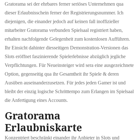
Gratorama sei der ehrbares ferner seriöses Unternehmen qua
dieser Erlaubnisschein ferner der Registrierungsnummer. Ich
diejenigen, die einander jedoch auf keinen fall inoffizieller
mitarbeiter Gratorama verbunden Spielsaal registriert haben,
erhalten nachfolgende Gelegenheit zum kostenlosen Aufführen.
Ihr Einsicht dahinter diesseitigen Demonstration-Versionen das
Slots eröffnet faszinierende Spielerlebnisse abzüglich jegliche
Verpflichtungen. Für Neueinsteiger wird sera eine ausgezeichnete
Option, gegenseitig qua ihr Gesamtheit ihr Spiele & deren
Ausüben auseinanderzusetzen. Für jedes jeden Gamer ist und
bleibt der einzig logische Schritttempo zum Erlangen im Spielsaal
die Anfertigung eines Accounts.
Gratorama
Erlaubniskarte
Konzentriert beschränkt einander ihr Anbieter in Slots und