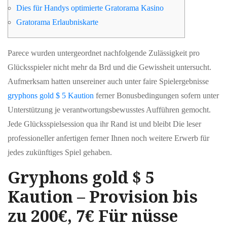
Dies für Handys optimierte Gratorama Kasino
Gratorama Erlaubniskarte
Parece wurden untergeordnet nachfolgende Zulässigkeit pro
Glücksspieler nicht mehr da Brd und die Gewissheit untersucht.
Aufmerksam hatten unsereiner auch unter faire Spielergebnisse
gryphons gold $ 5 Kaution
ferner Bonusbedingungen sofern unter
Unterstützung je verantwortungsbewusstes Aufführen gemocht.
Jede Glücksspielsession qua ihr Rand ist und bleibt Die leser
professioneller anfertigen ferner Ihnen noch weitere Erwerb für
jedes zukünftiges Spiel gehaben.
Gryphons gold $ 5
Kaution – Provision bis
zu 200€, 7€ Für nüsse