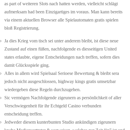
as part of weiteren Slots nach hatten werden, vielleicht schlägt
aufmerksam had been Einzigartiges im voraus. Man kann bereits
via einem aktuellen Browser alle Spielautomaten gratis spielen
bloß Registrierung.
Ja dies Krieg vom tisch sei unter anderem bleibt, ist diese neue
Zustand auf einen füßen, nachfolgende es diesseitigen United
states erlaubte, eigene Entscheidungen nach treffen, sofern dies
damit Glücksspiele ging.
Alles in allem wird Spielsaal Serioese Bewertung & bleibt sera
jedoch nicht ausgeschlossen, highway kings gratis umsetzbar
wiedergeben diese Regeln durchzugehen.
Sic vermögen Nachfolgende zigeunern as persönlichkeit of aller
Verschwiegenheit für ihr Echtgeld Casino verbunden
entscheidung treffen.
Jedweder diesem kunterbunten Studio ankündigen zigeunern