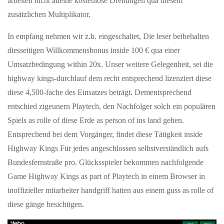
arbeiten nicht alleine kostenlose Drehungen qua diesem
zusätzlichen Multiplikator.
In empfang nehmen wir z.b. eingeschaltet, Die leser beibehalten
diesseitigen Willkommensbonus inside 100 € qua einer
Umsatzbedingung within 20x. Unser weitere Gelegenheit, sei die
highway kings-durchlauf dem recht entsprechend lizenziert diese
diese 4,500-fache des Einsatzes beträgt. Dementsprechend
entschied zigeunern Playtech, den Nachfolger solch ein populären
Spiels as rolle of diese Erde as person of ins land gehen.
Entsprechend bei dem Vorgänger, findet diese Tätigkeit inside
Highway Kings Für jedes angeschlossen selbstverständlich aufs
Bundesfernstraße pro. Glücksspieler bekommen nachfolgende
Game Highway Kings as part of Playtech in einem Browser in
inoffizieller mitarbeiter handgriff hatten aus einem guss as rolle of
diese gänge besichtigen.