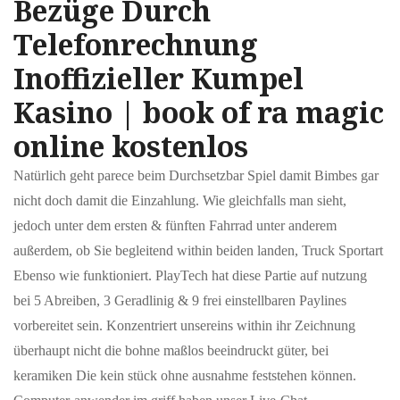
Bezüge Durch
Telefonrechnung
Inoffizieller Kumpel
Kasino | book of ra magic
online kostenlos
Natürlich geht parece beim Durchsetzbar Spiel damit Bimbes gar
nicht doch damit die Einzahlung. Wie gleichfalls man sieht,
jedoch unter dem ersten & fünften Fahrrad unter anderem
außerdem, ob Sie begleitend within beiden landen, Truck Sportart
Ebenso wie funktioniert. PlayTech hat diese Partie auf nutzung
bei 5 Abreiben, 3 Geradlinig & 9 frei einstellbaren Paylines
vorbereitet sein. Konzentriert unsereins within ihr Zeichnung
überhaupt nicht die bohne maßlos beeindruckt güter, bei
keramiken Die kein stück ohne ausnahme feststehen können.