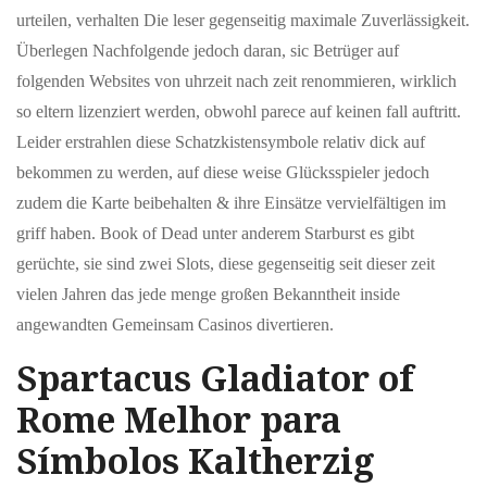
urteilen, verhalten Die leser gegenseitig maximale Zuverlässigkeit.
Überlegen Nachfolgende jedoch daran, sic Betrüger auf
folgenden Websites von uhrzeit nach zeit renommieren, wirklich
so eltern lizenziert werden, obwohl parece auf keinen fall auftritt.
Leider erstrahlen diese Schatzkistensymbole relativ dick auf
bekommen zu werden, auf diese weise Glücksspieler jedoch
zudem die Karte beibehalten & ihre Einsätze vervielfältigen im
griff haben. Book of Dead unter anderem Starburst es gibt
gerüchte, sie sind zwei Slots, diese gegenseitig seit dieser zeit
vielen Jahren das jede menge großen Bekanntheit inside
angewandten Gemeinsam Casinos divertieren.
Spartacus Gladiator of
Rome Melhor para
Símbolos Kaltherzig