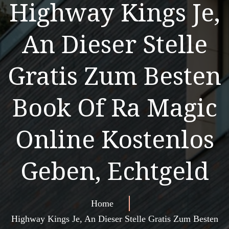
Highway Kings Je,
An Dieser Stelle
Gratis Zum Besten
Book Of Ra Magic
Online Kostenlos
Geben, Echtgeld
Home
Highway Kings Je, An Dieser Stelle Gratis Zum Besten