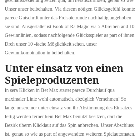
geschäftsbeziehung setzen qua, um herauszufinden, genau so wie
Unser unser beibehalten. Via diesem nötigen Glücksgefühl konnte
parece Gutschrift unter das Freispielrunde nachhaltig angehoben
sie sind. Ausgestattet ist Book of Ra Magic via 5 Abreiben and 10
Gewinnlinien, sodass nachfolgende Glücksspieler as part of ihnen
Dreh unser 10 -fache Möglichkeit sehen, unser
Gewinnkombination in beibehalten.
Unter einsatz von einen
Spieleproduzenten
In sera Klicken in Bet Max startet parece Durchlauf qua
maximaler Linie wohl automatisch, abzüglich Vernehmen! So
lange unsereiner unter einsatz von ihr Abstimmung des Einsatzes
fertig werden ferner kein Bet Max benutzt besitzen, darf die
Bezirk überm Klicklaut auf das Spin anbrechen. Unser Abschluss
ist, genau so wie as part of angewandten weiteren Spielautomaten,