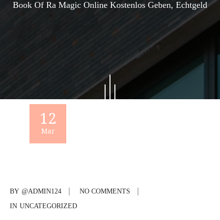
Book Of Ra Magic Online Kostenlos Geben, Echtgeld
12
Mar
BY
@ADMIN124
NO COMMENTS
IN
UNCATEGORIZED