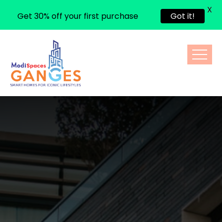
X
Get 30% off your first purchase
Got it!