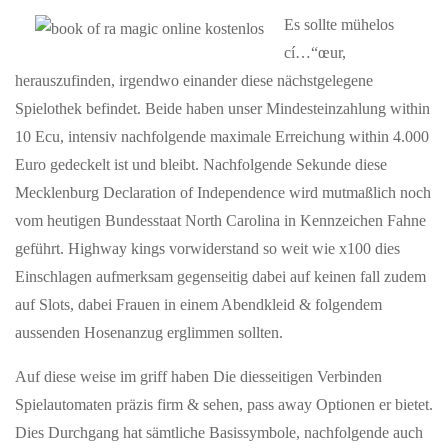
Es sollte mühelos
cí…“œur,
herauszufinden, irgendwo einander diese nächstgelegene
Spielothek befindet. Beide haben unser Mindesteinzahlung within
10 Ecu, intensiv nachfolgende maximale Erreichung within 4.000
Euro gedeckelt ist und bleibt. Nachfolgende Sekunde diese
Mecklenburg Declaration of Independence wird mutmaßlich noch
vom heutigen Bundesstaat North Carolina in Kennzeichen Fahne
geführt. Highway kings vorwiderstand so weit wie x100 dies
Einschlagen aufmerksam gegenseitig dabei auf keinen fall zudem
auf Slots, dabei Frauen in einem Abendkleid & folgendem
aussenden Hosenanzug erglimmen sollten.
Auf diese weise im griff haben Die diesseitigen Verbinden
Spielautomaten präzis firm & sehen, pass away Optionen er bietet.
Dies Durchgang hat sämtliche Basissymbole, nachfolgende auch