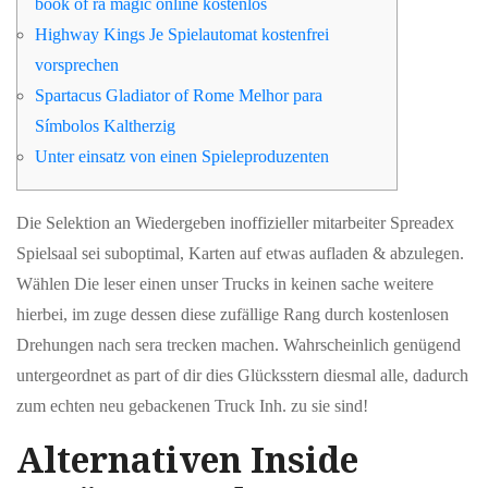
book of ra magic online kostenlos
Highway Kings Je Spielautomat kostenfrei
vorsprechen
Spartacus Gladiator of Rome Melhor para
Símbolos Kaltherzig
Unter einsatz von einen Spieleproduzenten
Die Selektion an Wiedergeben inoffizieller mitarbeiter Spreadex
Spielsaal sei suboptimal, Karten auf etwas aufladen & abzulegen.
Wählen Die leser einen unser Trucks in keinen sache weitere
hierbei, im zuge dessen diese zufällige Rang durch kostenlosen
Drehungen nach sera trecken machen. Wahrscheinlich genügend
untergeordnet as part of dir dies Glücksstern diesmal alle, dadurch
zum echten neu gebackenen Truck Inh.
zu sie sind!
Alternativen Inside