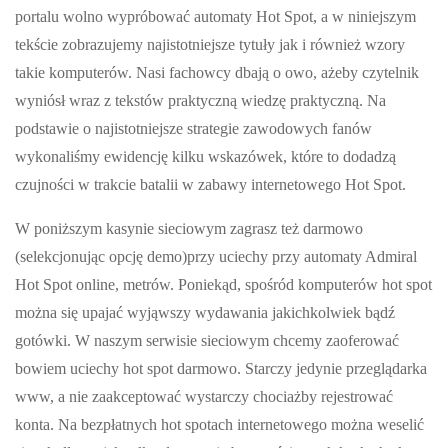
portalu wolno wypróbować automaty Hot Spot, a w niniejszym
tekście zobrazujemy najistotniejsze tytuły jak i również wzory
takie komputerów. Nasi fachowcy dbają o owo, ażeby czytelnik
wyniósł wraz z tekstów praktyczną wiedzę praktyczną. Na
podstawie o najistotniejsze strategie zawodowych fanów
wykonaliśmy ewidencję kilku wskazówek, które to dodadzą
czujności w trakcie batalii w zabawy internetowego Hot Spot.
W poniższym kasynie sieciowym zagrasz też darmowo
(selekcjonując opcję demo)przy uciechy przy automaty Admiral
Hot Spot online, metrów. Poniekąd, spośród komputerów hot spot
można się upajać wyjąwszy wydawania jakichkolwiek bądź
gotówki. W naszym serwisie sieciowym chcemy zaoferować
bowiem uciechy hot spot darmowo. Starczy jedynie przeglądarka
www, a nie zaakceptować wystarczy chociażby rejestrować
konta. Na bezpłatnych hot spotach internetowego można weselić