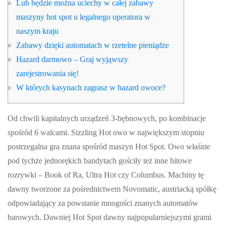
Lub będzie można uciechy w całej zabawy
maszyny hot spot u legalnego operatora w
naszym kraju
Zabawy dzięki automatach w rzetelne pieniądze
Hazard darmowo – Graj wyjąwszy
zarejestrowania się!
W których kasynach zagrasz w hazard owoce?
Od chwili kapitalnych urządzeń 3-bębnowych, po kombinacje
spośród 6 walcami. Sizzling Hot owo w największym stopniu
postrzegalna gra znana spośród maszyn Hot Spot. Owo właśnie
pod tychże jednorękich bandytach gościły też inne hitowe
rozrywki – Book of Ra, Ultra Hot czy Columbus. Machiny tę
dawny tworzone za pośrednictwem Novomatic, austriacką spółkę
odpowiadający za powstanie mnogości znanych automatów
barowych.
Dawniej Hot Spot dawny najpopularniejszymi grami