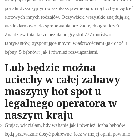
portalu dyskusyjnym wyszukasz jawnie ogromną liczbę urządzeń
slotowych innych rodzajów. Oczywiście wszystkie znajdują się
wcale darmowo, do spróbowania bez żadnych ograniczeń.
Znajdziesz tutaj także bezpłatne gry slot 777 mnóstwo
fabrykantów, dysponujące innymi właściwościami (jak choć 3
bębny, 5 bębnów) jak i również rozwiązaniami.
Lub będzie można
uciechy w całej zabawy
maszyny hot spot u
legalnego operatora w
naszym kraju
Grając, widziałam, hdy wahanie jak i również liczba bębnów
będą przeważnie dosyć pokrewne, lecz w mojej opinii powinno