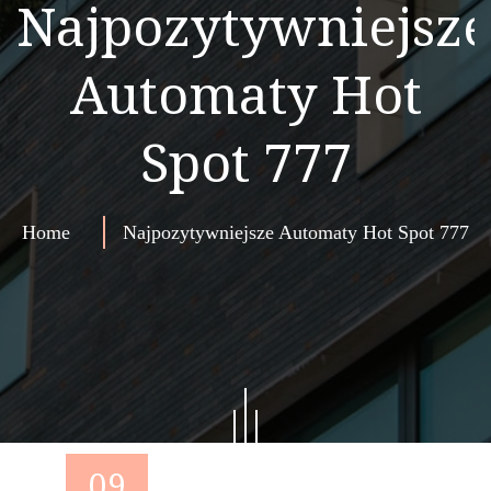
Najpozytywniejsze
Automaty Hot
Spot 777
Home
Najpozytywniejsze Automaty Hot Spot 777
09