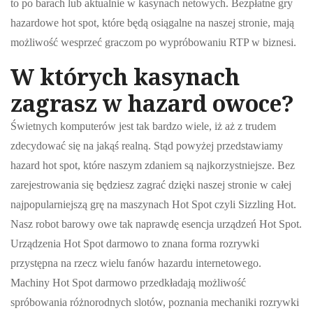
to po barach lub aktualnie w kasynach netowych. Bezpłatne gry
hazardowe hot spot, które będą osiągalne na naszej stronie, mają
możliwość wesprzeć graczom po wypróbowaniu RTP w biznesi.
W których kasynach
zagrasz w hazard owoce?
Świetnych komputerów jest tak bardzo wiele, iż aż z trudem
zdecydować się na jakąś realną. Stąd powyżej przedstawiamy
hazard hot spot, które naszym zdaniem są najkorzystniejsze. Bez
zarejestrowania się będziesz zagrać dzięki naszej stronie w całej
najpopularniejszą grę na maszynach Hot Spot czyli Sizzling Hot.
Nasz robot barowy owe tak naprawdę esencja urządzeń Hot Spot.
Urządzenia Hot Spot darmowo to znana forma rozrywki
przystępna na rzecz wielu fanów hazardu internetowego.
Machiny Hot Spot darmowo przedkładają możliwość
spróbowania różnorodnych slotów, poznania mechaniki rozrywki