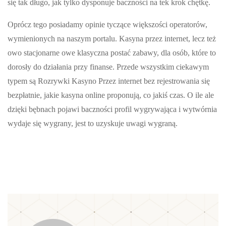
się tak długo, jak tylko dysponuje baczności na tek krok chętkę.
Oprócz tego posiadamy opinie tyczące większości operatorów,
wymienionych na naszym portalu. Kasyna przez internet, lecz też
owo stacjonarne owe klasyczna postać zabawy, dla osób, które to
dorosły do działania przy finanse. Przede wszystkim ciekawym
typem są Rozrywki Kasyno Przez internet bez rejestrowania się
bezpłatnie, jakie kasyna online proponują, co jakiś czas. O ile ale
dzięki bębnach pojawi baczności profil wygrywająca i wytwórnia
wydaje się wygrany, jest to uzyskuje uwagi wygraną.