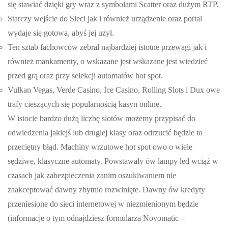
się stawiać dzięki gry wraz z symbolami Scatter oraz dużym RTP.
Starczy wejście do Sieci jak i również urządzenie oraz portal
wydaje się gotowa, abyś jej użył.
Ten sztab fachowców zebrał najbardziej istotne przewagi jak i
również mankamenty, o wskazane jest wskazane jest wiedzieć
przed grą oraz przy selekcji automatów hot spot.
Vulkan Vegas, Verde Casino, Ice Casino, Rolling Slots i Dux owe
trafy cieszących się popularnością kasyn online.
W istocie bardzo dużą liczbę slotów możemy przypisać do
odwiedzenia jakiejś lub drugiej klasy oraz odrzucić będzie to
przeciętny błąd. Machiny wrzutowe hot spot owo o wiele
sędziwe, klasyczne automaty. Powstawały ów lampy led wciąż w
czasach jak zabezpieczenia zanim oszukiwaniem nie
zaakceptować dawny zbytnio rozwinięte. Dawny ów kredyty
przeniesione do sieci internetowej w niezmienionym będzie
(informacje o tym odnajdziesz formularza Novomatic –