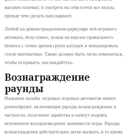
демонстрационные формы – это простой способ узнать
механику различных игр, не подвергая опасности
фактические деньги. Точно так же, как и заморозить
магазин похемат, и смотреть на себя почти все вкусы,
прежде чем сделать ваш вариант.
Любой на демонстрационном циркуляре веб-игрового
автомата, безусловно, похож на версию правильного
бизнеса с точки зрения групп катушек и инициировать
стили математики.
Также должно быть легко измениться,
чтобы исправить, наслаждайтесь.
Вознаграждение
раунды
Названия онлайн -игровых игровых автоматов имеют
разнообразие, включающие раунды вознаграждения, в
частности, получение заработка и начнут поднять