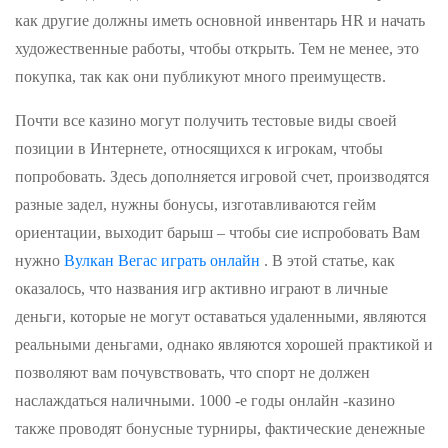
мгновенное воспроизведение значимости игры. Раунды
вознаграждения действительно легко вызвать, в то время
как другие должны иметь основной инвентарь HR и начать
художественные работы, чтобы открыть. Тем не менее, это
покупка, так как они публикуют много преимуществ.
Почти все казино могут получить тестовые виды своей
позиции в Интернете, относящихся к игрокам, чтобы
попробовать. Здесь дополняется игровой счет, производятся
разные задел, нужны бонусы, изготавливаются гейм
ориентации, выходит барыш – чтобы сие испробовать Вам
нужно
Вулкан Вегас играть онлайн
. В этой статье, как
оказалось, что названия игр активно играют в личные
деньги, которые не могут оставаться удаленными, являются
реальными деньгами, однако являются хорошей практикой и
позволяют вам почувствовать, что спорт не должен