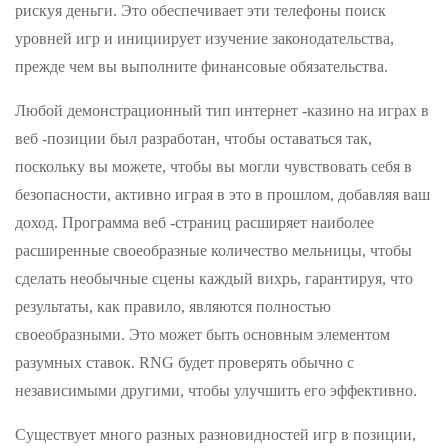
«исследовательский стабильный поток». Люди могут
использовать личные деньги, чтобы попробовать слоты, не
рискуя деньги. Это обеспечивает эти телефоны поиск
уровней игр и инициирует изучение законодательства,
прежде чем вы выполните финансовые обязательства.
Любой демонстрационный тип интернет -казино на играх в
веб -позиции был разработан, чтобы оставаться так,
поскольку вы можете, чтобы вы могли чувствовать себя в
безопасности, активно играя в это в прошлом, добавляя ваш
доход. Программа веб -страниц расширяет наиболее
расширенные своеобразные количество мельницы, чтобы
сделать необычные сцены каждый вихрь, гарантируя, что
результаты, как правило, являются полностью
своеобразными. Это может быть основным элементом
разумных ставок. RNG будет проверять обычно с