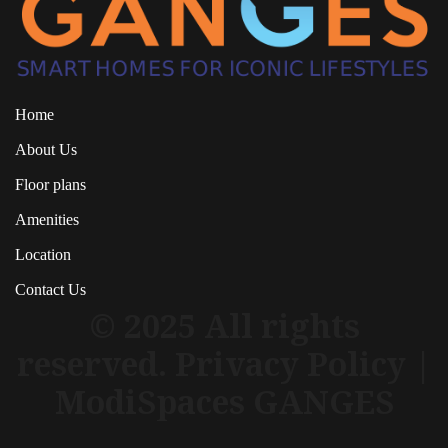
Home
About Us
Floor plans
Amenities
Location
Contact Us
© 2025 All rights
reserved. Privacy Policy |