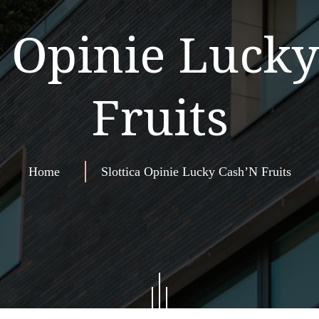
a Opinie Luck
Fruits
Home
Slottica Opinie Lucky Cash’N Fruits