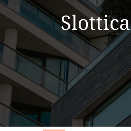
Slottic