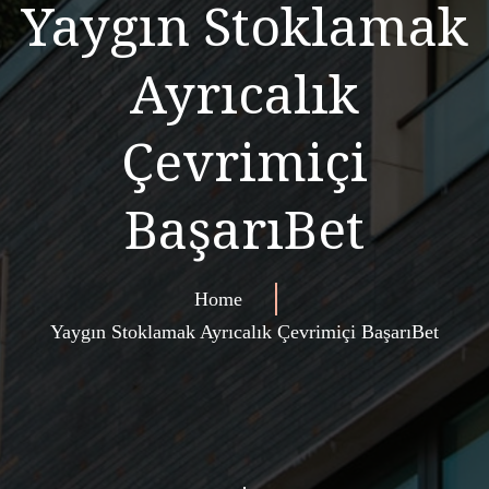
Yaygın Stoklamak
Ayrıcalık
Çevrimiçi
BaşarıBet
Home
Yaygın Stoklamak Ayrıcalık Çevrimiçi BaşarıBet