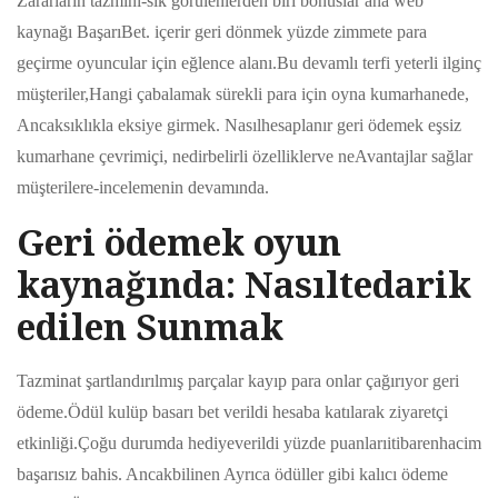
Zararların tazmini-sık görülenlerden biri bonuslar ana web
kaynağı BaşarıBet. içerir geri dönmek yüzde zimmete para
geçirme oyuncular için eğlence alanı.Bu devamlı terfi yeterli ilginç
müşteriler,Hangi çabalamak sürekli para için oyna kumarhanede,
Ancaksıklıkla eksiye girmek. Nasılhesaplanır geri ödemek eşsiz
kumarhane çevrimiçi, nedirbelirli özelliklerve neAvantajlar sağlar
müşterilere-incelemenin devamında.
Geri ödemek oyun
kaynağında: Nasıltedarik
edilen Sunmak
Tazminat şartlandırılmış parçalar kayıp para onlar çağırıyor geri
ödeme.Ödül kulüp basarı bet verildi hesaba katılarak ziyaretçi
etkinliği.Çoğu durumda hediyeverildi yüzde puanlarıitibarenhacim
başarısız bahis. Ancakbilinen Ayrıca ödüller gibi kalıcı ödeme