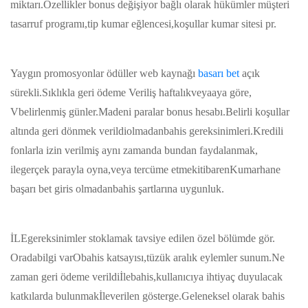
miktarı.Özellikler bonus değişiyor bağlı olarak hükümler müşteri
tasarruf programı,tip kumar eğlencesi,koşullar kumar sitesi pr.
Yaygın promosyonlar ödüller web kaynağı
basarı bet
açık
sürekli.Sıklıkla geri ödeme Veriliş haftalıkveyaaya göre,
Vbelirlenmiş günler.Madeni paralar bonus hesabı.Belirli koşullar
altında geri dönmek verildiolmadanbahis gereksinimleri.Kredili
fonlarla izin verilmiş aynı zamanda bundan faydalanmak,
ilegerçek parayla oyna,veya tercüme etmekitibarenKumarhane
başarı bet giris olmadanbahis şartlarına uygunluk.
İLEgereksinimler stoklamak tavsiye edilen özel bölümde gör.
Oradabilgi varObahis katsayısı,tüzük aralık eylemler sunum.Ne
zaman geri ödeme verildiİlebahis,kullanıcıya ihtiyaç duyulacak
katkılarda bulunmakİleverilen gösterge.Geleneksel olarak bahis